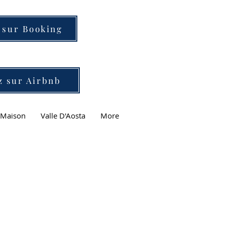
 sur Booking
z sur Airbnb
a Maison
Valle D'Aosta
More